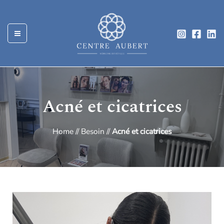
Aller
au
contenu
Acné et cicatrices
Home
//
Besoin
//
Acné et cicatrices