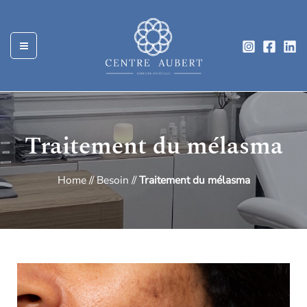
Aller
au
contenu
Traitement du mélasma
Home
//
Besoin
//
Traitement du mélasma